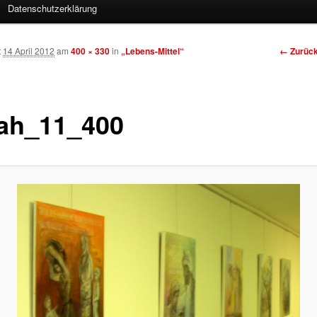
Datenschutzerklärung
Bilder-
← Zurüc
t
14 April 2012
am
400 × 330
in
„Lebens-Mittel“
Navigat
oah_11_400