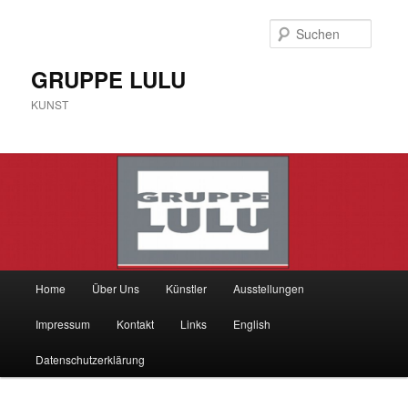
Zum
Inhalt
Suche
wechseln
GRUPPE LULU
KUNST
Hauptmenü
Home
Über Uns
Künstler
Ausstellungen
Impressum
Kontakt
Links
English
Datenschutzerklärung