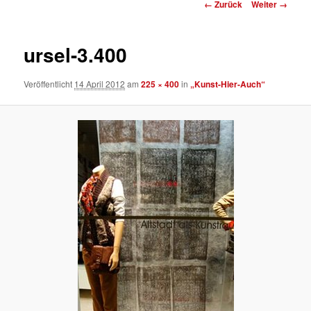
Bilder-
← Zurück
Weiter →
Navigation
ursel-3.400
Veröffentlicht
14 April 2012
am
225 × 400
in
„Kunst-Hier-Auch“