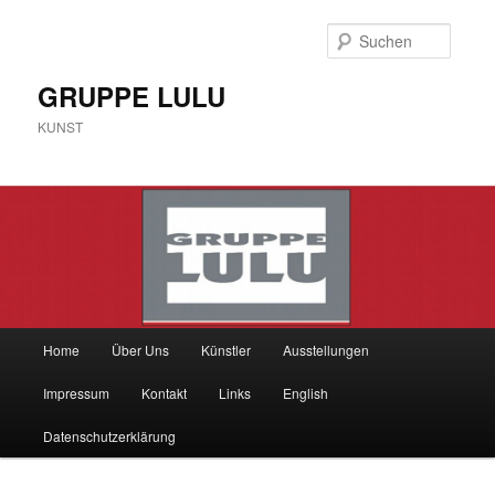
Zum
Inhalt
Suche
wechseln
GRUPPE LULU
KUNST
Hauptmenü
Home
Über Uns
Künstler
Ausstellungen
Impressum
Kontakt
Links
English
Datenschutzerklärung