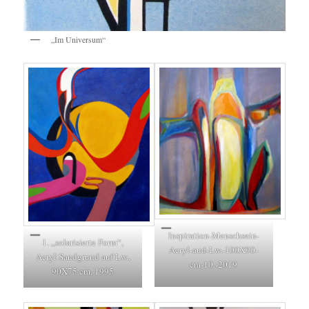
„Im Universum“
Inspiration-Menschsein-
1. „solarisierte Form“,
Acryl-aud-Lw.-100X90-
Acryl Sandgrund auf Lw.,
cm-10.-2019
90X75 cm. 1995