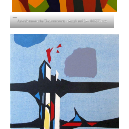
Aerodynamische-Transmission_-Acryl-auf-Lw.-80X70-cm