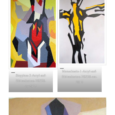
Menschsein-1-Acryl-auf-
Sisyphus-2-Acryl-auf-
Büttenkarton-78X58-cm-
Büttenkarton-78X58-
2015
cm2015